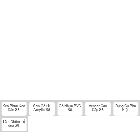
Keo Phun Keo
Sơn Gỗ 2K
Gỗ Nhựa PVC
Veneer Cao
Dụng Cụ Phụ
Dán S8
Acrylic S8
S8
Cấp S8
Kiện
Tấm Nhôm Tổ
ong S8